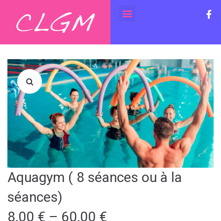
Aquagym ( 8 séances ou à la
séances)
8,00
€
–
60,00
€