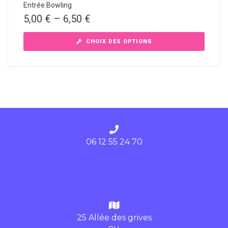
Entrée Bowling
5,00
€
–
6,50
€
CHOIX DES OPTIONS
06 12 55 24 70
25 Allée des grives
ou