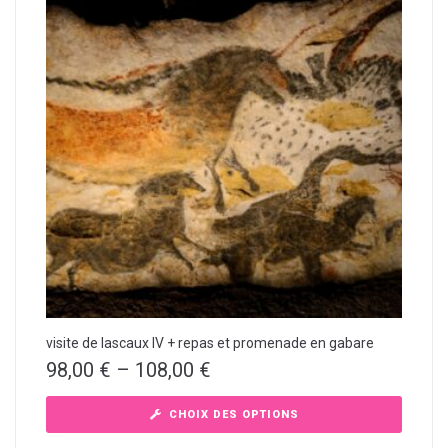
visite de lascaux IV + repas et promenade en gabare
98,00
€
–
108,00
€
CHOIX DES OPTIONS