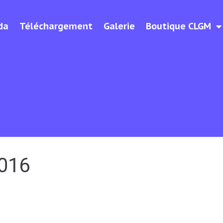
da
Téléchargement
Galerie
Boutique CLGM
016