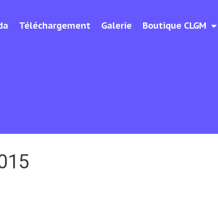
da
Téléchargement
Galerie
Boutique CLGM
015