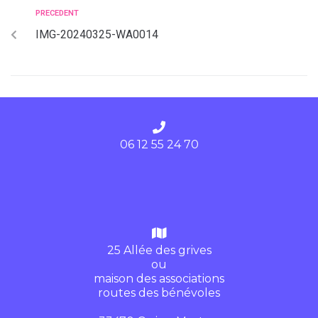
PRECEDENT
IMG-20240325-WA0014
06 12 55 24 70
25 Allée des grives
ou
maison des associations
routes des bénévoles