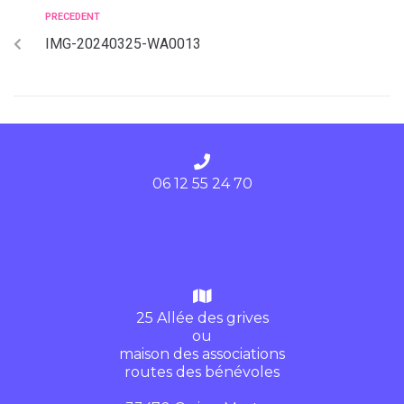
PRECEDENT
IMG-20240325-WA0013
06 12 55 24 70
25 Allée des grives
ou
maison des associations
routes des bénévoles