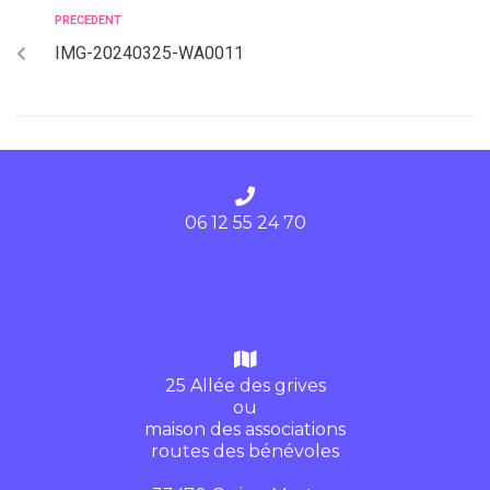
PRECEDENT
IMG-20240325-WA0011
06 12 55 24 70
25 Allée des grives
ou
maison des associations
routes des bénévoles