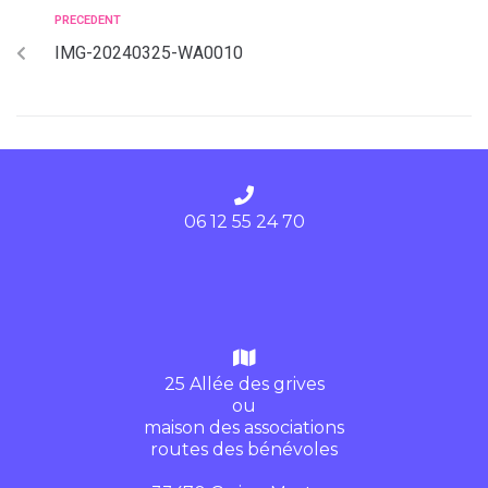
PRECEDENT
IMG-20240325-WA0010
06 12 55 24 70
25 Allée des grives
ou
maison des associations
routes des bénévoles