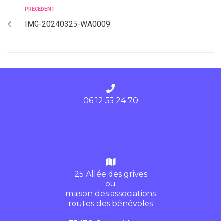
PRECEDENT
IMG-20240325-WA0009
06 12 55 24 70
25 Allée des grives
ou
maison des associations
routes des bénévoles