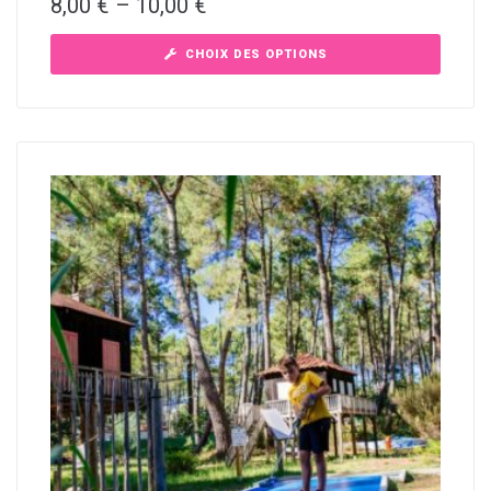
8,00
€
–
10,00
€
CHOIX DES OPTIONS