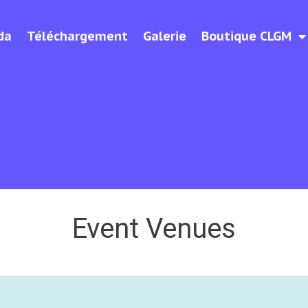
da
Téléchargement
Galerie
Boutique CLGM
Event Venues