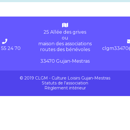
25 Allée des grives
ou
maison des associations
 55 24 70
clgm33470
routes des bénévoles
33470 Gujan-Mestras
© 2019 CLGM - Culture Loisirs Gujan-Mestras
Statuts de l'association
Règlement intérieur