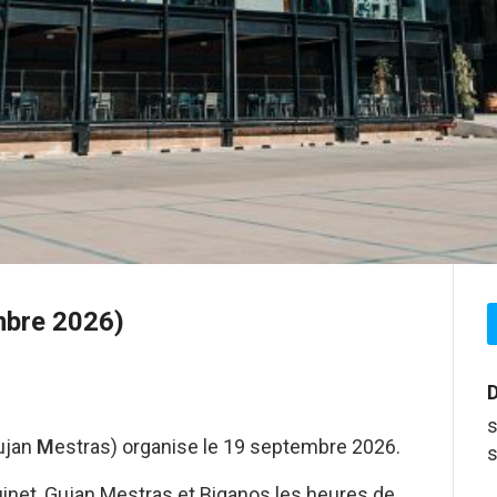
mbre 2026)
D
s
ujan
M
estras) organise le 19 septembre 2026.
s
net, Gujan Mestras et Biganos les heures de