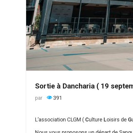
Sortie à Dancharia ( 19 septe
par
391
L’association CLGM (
C
ulture
L
oisirs de
G
Nous vous proposons un départ de Sangui