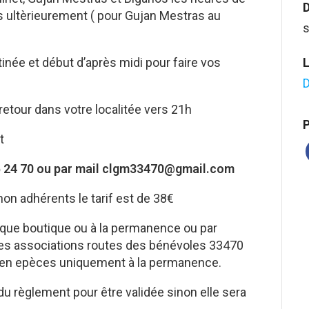
D
 ultèrieurement ( pour Gujan Mestras au
s
inée et début d’après midi pour faire vos
L
D
retour dans votre localitée vers 21h
P
t
55 24 70 ou par mail clgm33470@gmail.com
non adhérents le tarif est de 38€
rique boutique ou à la permanence ou par
s associations routes des bénévoles 33470
n epèces uniquement à la permanence.
u règlement pour être validée sinon elle sera