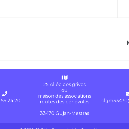
25 Allée des grives
ou
maison des associations
 55 24 70
clgm33470
routes des bénévoles
33470 Gujan-Mestras