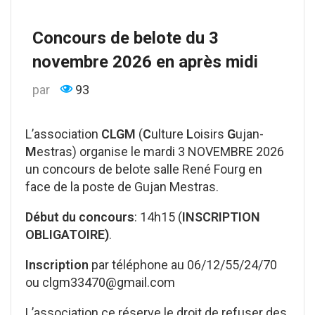
Concours de belote du 3
novembre 2026 en après midi
par
93
L’association
CLGM
(
C
ulture
L
oisirs
G
ujan-
M
estras) organise le mardi 3 NOVEMBRE 2026
un concours de belote salle René Fourg en
face de la poste de Gujan Mestras.
Début du concours
: 14h15 (
INSCRIPTION
OBLIGATOIRE)
.
Inscription
par téléphone au 06/12/55/24/70
ou clgm33470@gmail.com
L’association ce réserve le droit de refuser des