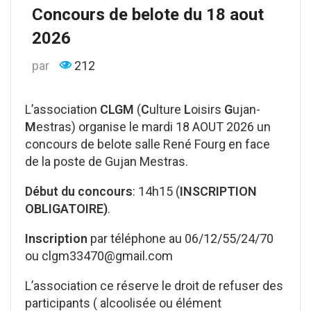
Concours de belote du 18 aout
2026
par
212
L’association
CLGM
(
C
ulture
L
oisirs
G
ujan-
M
estras) organise le mardi 18 AOUT 2026 un
concours de belote salle René Fourg en face
de la poste de Gujan Mestras.
Début du concours
: 14h15 (
INSCRIPTION
OBLIGATOIRE)
.
Inscription
par téléphone au 06/12/55/24/70
ou clgm33470@gmail.com
L’association ce réserve le droit de refuser des
participants ( alcoolisée ou élément