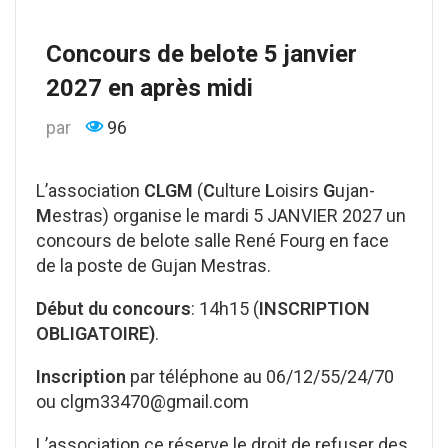
Concours de belote 5 janvier
2027 en après midi
par
96
L’association
CLGM
(
C
ulture
L
oisirs
G
ujan-
M
estras) organise le mardi 5 JANVIER 2027 un
concours de belote salle René Fourg en face
de la poste de Gujan Mestras.
Début du concours
: 14h15 (
INSCRIPTION
OBLIGATOIRE)
.
Inscription
par téléphone au 06/12/55/24/70
ou clgm33470@gmail.com
L’association ce réserve le droit de refuser des