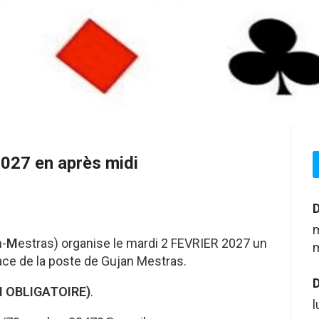
2027 en après midi
D
m
n-
M
estras) organise le mardi 2 FEVRIER 2027 un
m
ace de la poste de Gujan Mestras.
D
N OBLIGATOIRE)
.
l