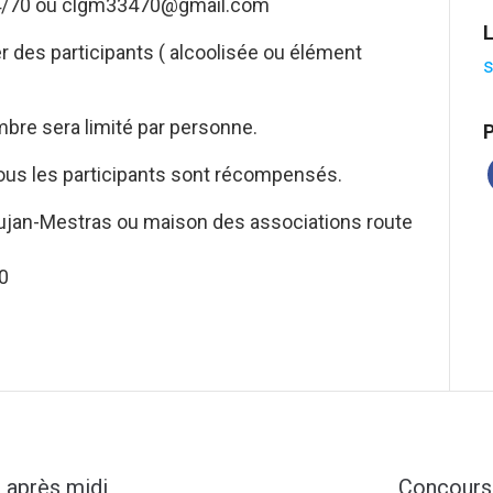
24/70 ou clgm33470@gmail.com
L
er des participants ( alcoolisée ou élément
s
mbre sera limité par personne.
P
us les participants sont récompensés.
ujan-Mestras ou maison des associations route
0
 après midi
Concours 