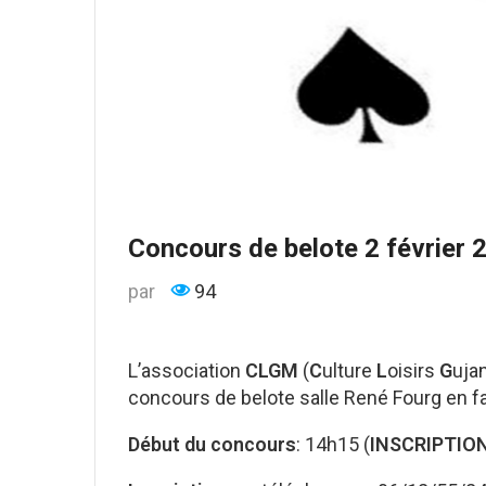
Concours de belote 2 février 
par
94
L’association
CLGM
(
C
ulture
L
oisirs
G
uja
concours de belote salle René Fourg en f
Début du concours
: 14h15 (
INSCRIPTIO