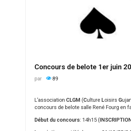
Concours de belote 1er juin 2
par
89
L’association
CLGM
(
C
ulture
L
oisirs
G
uja
concours de belote salle René Fourg en f
Début du concours
: 14h15 (
INSCRIPTIO