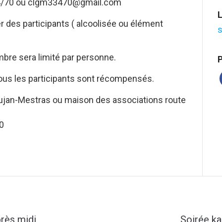
24/70 ou clgm33470@gmail.com
L
er des participants ( alcoolisée ou élément
s
mbre sera limité par personne.
P
us les participants sont récompensés.
ujan-Mestras ou maison des associations route
0
rès midi
Soirée ka