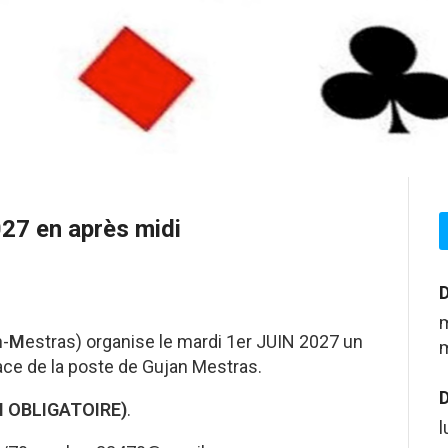
027 en après midi
D
m
n-
M
estras) organise le mardi 1er JUIN 2027 un
m
ace de la poste de Gujan Mestras.
D
N OBLIGATOIRE)
.
l