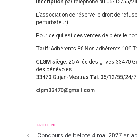
Inscription
par téléphone au 06/12/55/
L’association ce réserve le droit de refus
perturbateur).
Pour ce qui est des ventes de bière le no
Tarif:
Adhérents 8€ Non adhérents 10€ To
CLGM siège:
25 Allée des grives 33470 G
des bénévoles
33470 Gujan-Mestras
Tel
: 06/12/55/24/7
clgm33470@gmail.com
PRECEDENT
Concours de belote 4 mai 2027 en ap