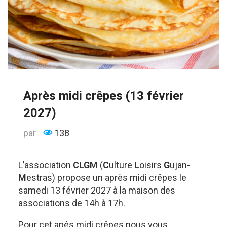
Après midi crêpes (13 février
2027)
par
138
L’association
CLGM
(
C
ulture
L
oisirs
G
ujan-
M
estras) propose un après midi crêpes le
samedi 13 février 2027 à la maison des
associations de 14h à 17h.
Pour cet apés midi crêpes nous vous